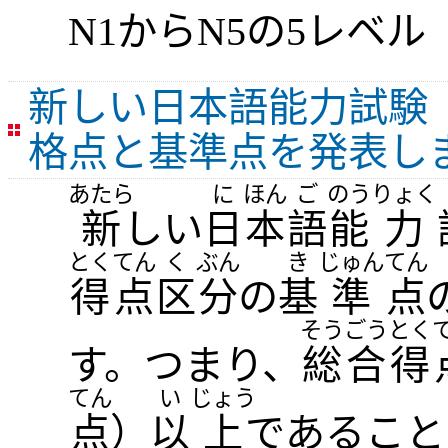
N1からN5の5レベル
新しい日本語能力試験（
格点と基準点を発表し
あたら
に
ほん
ご
のう
りょく
新
しい
日
本
語
能
力
とく
てん
く
ぶん
き
じゅん
てん
得
点
区
分
の
基
準
点
そう
ごう
とく
す。つまり、
総
合
得
てん
い
じょう
点
）
以
上
であること