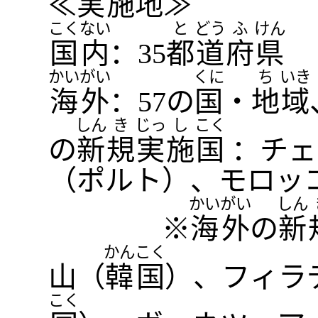
≪
実
施
地
≫
こく
ない
と
どう
ふ
けん
国
内
：35
都
道
府
県
かい
がい
くに
ち
いき
海
外
：57の
国
・
地
域
しん
き
じっ
し
こく
の
新
規
実
施
国
：チェ
（ポルト）、モロッ
かい
がい
しん
※
海
外
の
新
かん
こく
山（
韓
国
）、フィラ
こく