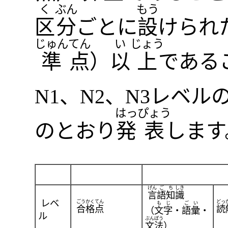
く
ぶん
もう
区
分
ごとに
設
けられ
じゅん
てん
い
じょう
準
点
）
以
上
である
N1、N2、N3レベル
はっ
ぴょう
のとおり
発
表
しま
げん
ご
ち
しき
言
語
知
識
レベ
ごう
かく
てん
どっ
も
じ
ご
い
合
格
点
読
（
文
字
・
語
彙
・
ル
ぶん
ぽう
文
法
）