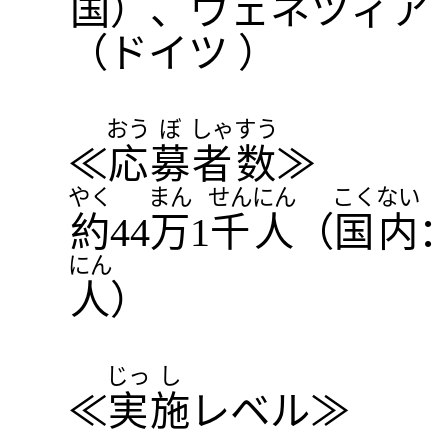
国
）、ヴェネツィア
（ドイツ ）
おう
ぼ
しゃ
すう
≪
応
募
者
数
≫
やく
まん
せん
にん
こく
ない
約
44
万
1
千
人
（
国
内
にん
人
）
じっ
し
≪
実
施
レベル≫