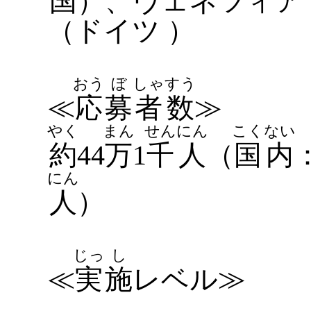
国
）、ヴェネツィア
（ドイツ ）
おう
ぼ
しゃ
すう
≪
応
募
者
数
≫
やく
まん
せん
にん
こく
ない
約
44
万
1
千
人
（
国
内
にん
人
）
じっ
し
≪
実
施
レベル≫