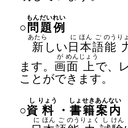
もん
だい
れい
○
問
題
例
あたら
に
ほん
ご
のう
り
新
しい
日
本
語
能
が
めん
じょう
ます。
画
面
上
で、
ことができます。
し
りょう
しょ
せき
あん
ない
○
資
料
・
書
籍
案
内
に
ほん
ご
のう
りょく
し
けん