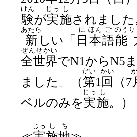
けん
じっ
し
験
が
実
施
されました
あたら
に
ほん
ご
のう
り
新
しい「
日
本
語
能
ぜんせかい
全世界
でN1からN5
だい
かい
ました。（
第
1
回
（7
じっ
し
ベルのみを
実
施
。）
じっ
し
ち
≪
実
施
地
≫