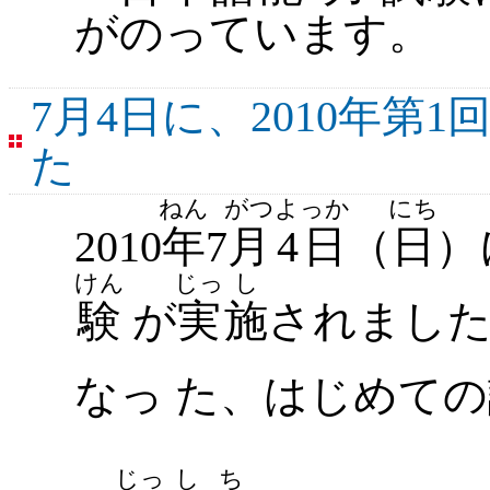
がのっています。
7月4日に、2010年第
た
ねん
がつ
よっか
にち
2010
年
7
月
4日
（
日
）
けん
じっ
し
験
が
実
施
されまし
なっ た、はじめての
じっ
し
ち