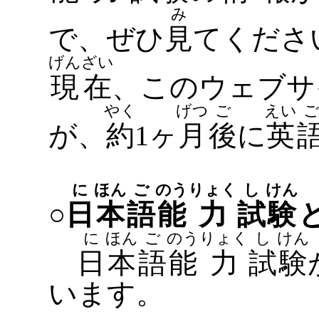
み
で、ぜひ
見
てくださ
げん
ざい
現
在
、このウェブサ
やく
げつ
ご
えい
が、
約
1ヶ
月
後
に
英
に
ほん
ご
のう
りょく
し
けん
○
日
本
語
能
力
試
験
に
ほん
ご
のう
りょく
し
けん
日
本
語
能
力
試
験
います。