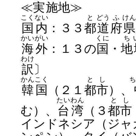
≪
実
施
地
≫
こく
ない
と
どう
ふ
け
国
内
：３３
都
道
府
県
かい
がい
くに
ち
海
外
：１３の
国
・
地
わけ
訳
〕
かん
こく
と
し
韓
国
（２１
都
市
）、
たい
わん
と
し
む）、
台
湾
（３
都
市
インドネシア（ジャ