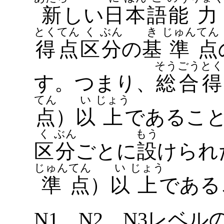
新
しい
日
本
語
能
力
とく
てん
く
ぶん
き
じゅん
てん
得
点
区
分
の
基
準
点
そう
ごう
とく
す。つまり、
総
合
得
てん
い
じょう
点
）
以
上
であるこ
く
ぶん
もう
区
分
ごとに
設
けられ
じゅん
てん
い
じょう
準
点
）
以
上
である
N1、N2、N3レベル