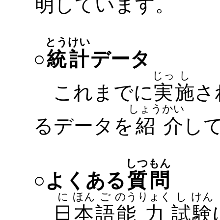
明
しています。
とう
けい
○
統
計
データ
じっ
し
これまでに
実
施
さ
しょう
かい
るデータを
紹
介
し
しつ
もん
○よくある
質
問
に
ほん
ご
のう
りょく
し
けん
日
本
語
能
力
試
験