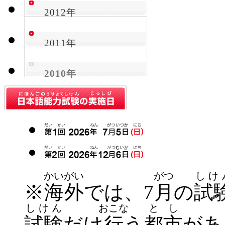
2012年
2011年
2010年
かいがい
がつ
しけ
※
海外
では、7
月
の
試
しけん
おこな
とし
試験
だけ
行
う
都市
があ