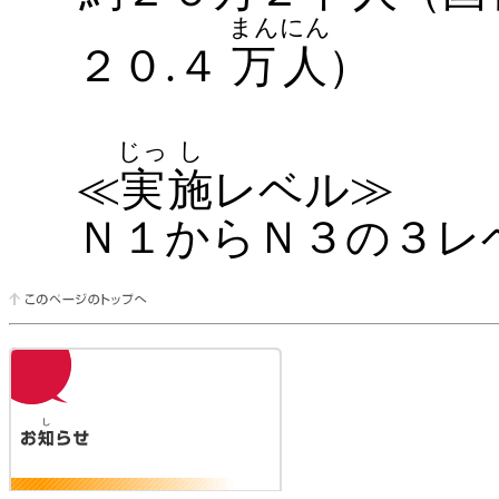
まん
にん
２０.４
万
人
）
じっ
し
≪
実
施
レベル≫
Ｎ１からＮ３の３レ