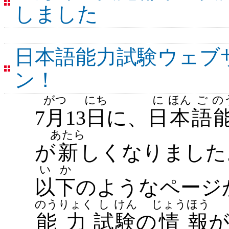
しました
日本語能力試験ウェブ
ン！
がつ
にち
に
ほん
ご
の
7
月
13
日
に、
日
本
語
あたら
が
新
しくなりました
い
か
以
下
のようなページ
のう
りょく
し
けん
じょう
ほう
能
力
試
験
の
情
報