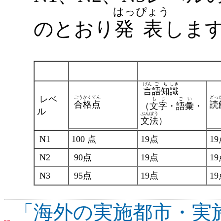
はっ
ぴょう
のとおり
発
表
しま
げん
ご
ち
しき
言
語
知
識
レベ
ごう
かく
てん
どっ
も
じ
ご
い
合
格
点
読
（
文
字
・
語
彙
・
ル
ぶん
ぽう
文
法
）
N1
100 点
19点
1
N2
90点
19点
1
N3
95点
19点
1
「海外の実施都市・実