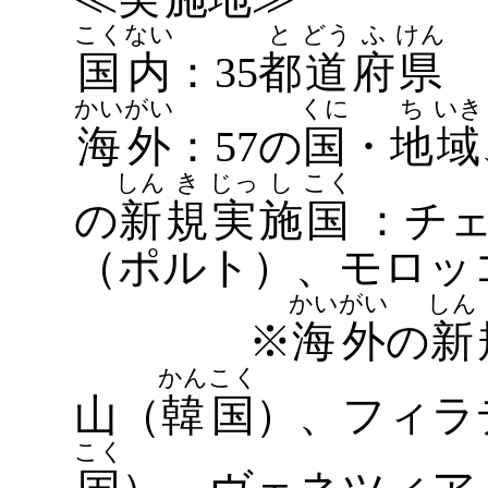
こく
ない
と
どう
ふ
けん
国
内
：35
都
道
府
県
かい
がい
くに
ち
いき
海
外
：57の
国
・
地
域
しん
き
じっ
し
こく
の
新
規
実
施
国
：チェ
（ポルト）、モロッ
かい
がい
しん
※
海
外
の
新
かん
こく
山（
韓
国
）、フィラ
こく