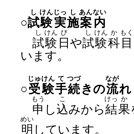
し
けん
じっ
し
あん
ない
○
試
験
実
施
案
内
し
けん
び
し
けん
か
もく
試
験
日
や
試
験
科
目
います。
じゅ
けん
て
つづ
なが
○
受
験
手
続
きの
流
れ
もう
こ
けっ
か
申
し
込
みから
結
果
めい
明
しています。