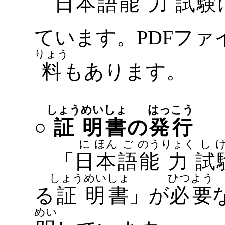
日
本
語
能
力
試
験
ています。PDFフ
りょう
料
もあります。
しょう
めい
しょ
はっ
こう
○
証
明
書
の
発
行
に
ほん
ご
のう
りょく
し
「
日
本
語
能
力
試
しょう
めい
しょ
ひつ
よう
る
証
明
書
」が
必
要
めい