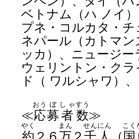
ンペン）、タイ（バ
ベトナム（ハ ノイ
プネ・コルカタ・チ
ネパール（カトマン
ッカ）、ニュージー
ウェリントン・クラ
ド（ ワルシャワ）
おう
ぼ
し ゃ
すう
≪
応
募
者
数
≫
やく
まん
せん
にん
こく
約
２６
万
２
千
人
（
国