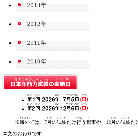
2013年
2012年
2011年
2010年
かいがい
がつ
しけん
おこな
とし
がつ
しけん
※
海外
では、7
月
の
試験
だけ
行
う
都市
や、12
月
の
試験
だ
本文のおわりです