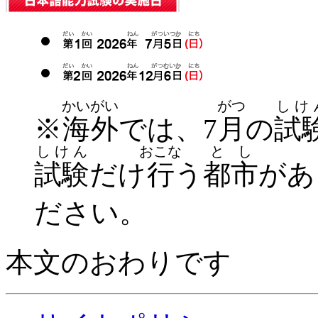
かいがい
がつ
しけ
※
海外
では、7
月
の
試
しけん
おこな
とし
試験
だけ
行
う
都市
があ
ださい。
本文のおわりです