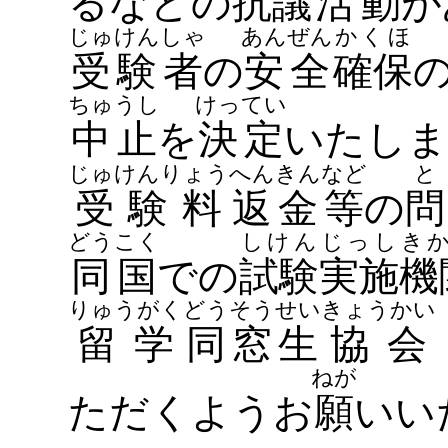
るなどの
抗議
活動
が
じゅけんしゃ
あんぜん
かくほ
受験者
の
安全
確保
ちゅうし
けってい
中止
を
決定
いたしま
じゅけんりょう
へんきん
など
と
受験料
返金
等
の
問
どうこく
しけん
じっし
き
同国
での
試験
実施
機
りゅうがく
どうそうせい
きょうかい
留学
同窓生
協会
ねが
ただくようお
願
いい