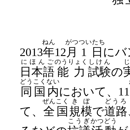
ねん
がつ
ついたち
2013
年
12
月
1日
にバ
にほんご
のうりょく
しけん
日本語
能力
試験
の
どうこくない
同国内
において、11
ぜんこく
きぼ
どうろ
て、
全国
規模
で
道路
こうぎ
かつどう