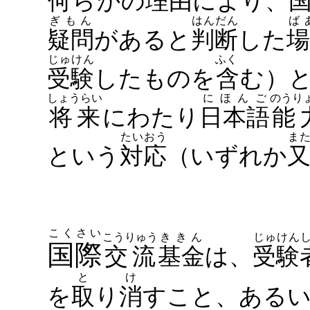
何ら
かの
理由
により、
ぎもん
はんだん
ば
疑問
があると
判断
した
場
じゅけん
ふく
受験
したものを
含む
）
しょうらい
にほんご
のうり
将来
にわたり
日本語
能
たいおう
ま
という
対応
（いずれか
こくさい
こうりゅう
ききん
じゅけん
国際
交流
基金
は、
受験
と け
を
取り消す
こと、ある