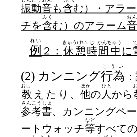
振動音
も
含む
）・アラー
ふく
おん
チを
含む
）の
アラーム
れい
きゅうけい
じ
かんちゅう
例
２：
休憩
時
間中
に
こうい
(2)
カンニング
行為
：
おし
ほか
ひと
教えたり
、
他
の
人
から
さんこうしょ
参考書
、カンニングペー
など
ートウォッチ
等
すべて