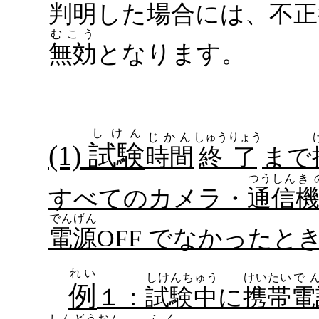
判明
した
場合
には、
不正
むこう
無効
となります。
しけん
じかん
しゅうりょう
(1)
試験
時間
終了
まで
つうしん
き
すべてのカメラ・
通信
でんげん
電源
OFF
でなかったと
れい
しけんちゅう
けいたい
で
例
１：
試験中
に
携帯
電
しんどうおん
ふく