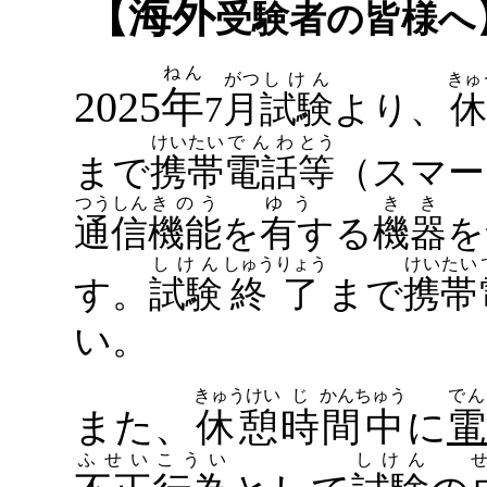
【
海外
受験者
の
皆様
へ
ねん
がつ
しけん
きゅ
2025
年
7
月
試験
より、
けいたい
でんわ
とう
まで
携帯
電話
等
（スマー
つうしん
きのう
ゆう
きき
通信
機能
を
有する
機器
を
しけん
しゅうりょう
けいたい
す。
試験
終了
まで
携帯
い。
きゅうけい
じ
かんちゅう
でん
また、
休憩
時
間中
に
電
ふせい
こうい
しけん