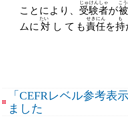
じゅけんしゃ
こ
ことにより、
受験者
が
たい
せきにん
ムに
対して
も
責任
を
持
「CEFRレベル参考表
ました