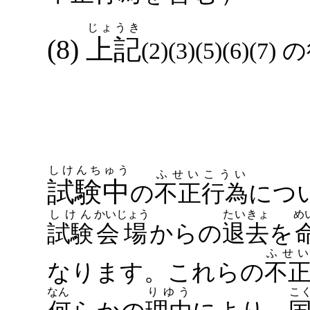
じょうき
(8)
上記
(2)(3)(5)(6)(7)
の
しけんちゅう
ふせい
こうい
試験中
の
不正
行為
につ
しけん
かいじょう
たいきょ
試験
会場
からの
退去
を
ふせい
なります。これらの
不
なん
りゆう
こ