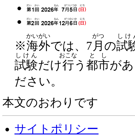
かいがい
がつ
しけ
※
海外
では、7
月
の
試
しけん
おこな
とし
試験
だけ
行
う
都市
があ
ださい。
本文のおわりです
サイトポリシー