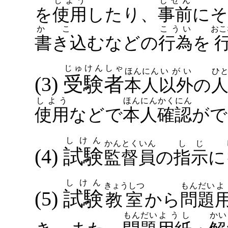
しよう
じぜん
を
使用
したり、
事前
にそ
か こ
こうい
書き込む
などの
行為
を
じゅけんしゃ
ほんにん
いがい
ひ
(3)
受験者
本人
以外
の
しよう
ほんにん
かくにん
使用
などで
本人
確認
がで
しけん
かんとくいん
しじ
(4)
試験
監督員
の
指示
に
しけん
きょうしつ
もんだい
よ
(5)
試験
教室
から
問題
もんだい
ようし
かい