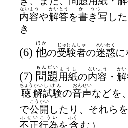
き、また、
問題
用紙
・
解
ないよう
かいとう
か う
内容
や
解答
を
書き写した
き
ほか
じゅけんしゃ
めいわく
(6)
他
の
受験者
の
迷惑
に
もんだい
ようし
ないよう
かい
(7)
問題
用紙
の
内容
・
解
ちょう
かい
しけん
おんせい
聴
解
試験
の
音声
などを
こうかい
で
公開
したり、それら
ふせい
こうい
ふく
不正
行為
を
含む
）