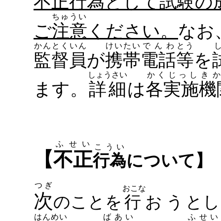
不正
行為
として
試験
の
ちゅうい
ご注意
ください。
なお
かんとくいん
けいたい
でんわ
とう
監督員
が
携帯
電話
等
を
しょうさい
かくじっし
き
ます。
詳細
は
各実施
機
ふせい
こうい
【
不正
行為
について】
つぎ
おこな
次
のことを
行おう
とし
はんめい
ばあい
ふせい